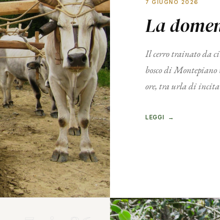
7 GIUGNO 2026
La domen
Il cerro trainato da 
bosco di Montepiano v
ore, tra urla di inci
LEGGI →