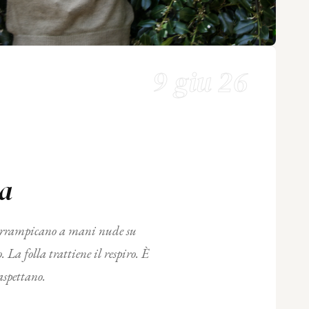
9 giu 26
ta
 arrampicano a mani nude su
 La folla trattiene il respiro. È
aspettano.