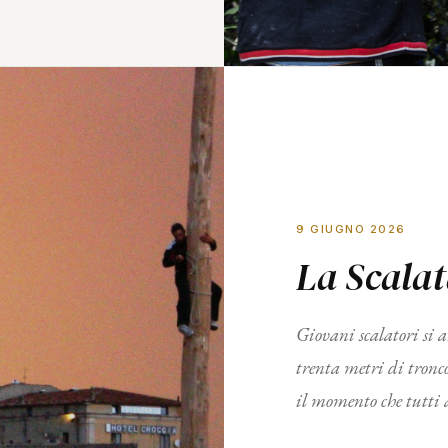
9 GIUGNO 2026
La Scala
Giovani scalatori si
trenta metri di tronco.
il momento che tutti 