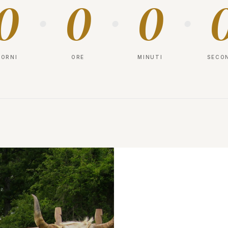
0
0
0
·
·
·
IORNI
ORE
MINUTI
SECO