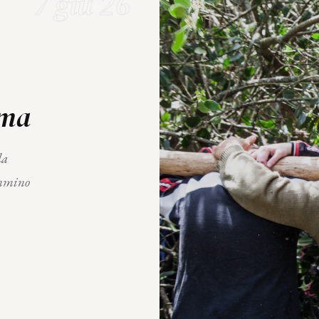
7 giu 26
ima
la
ammino