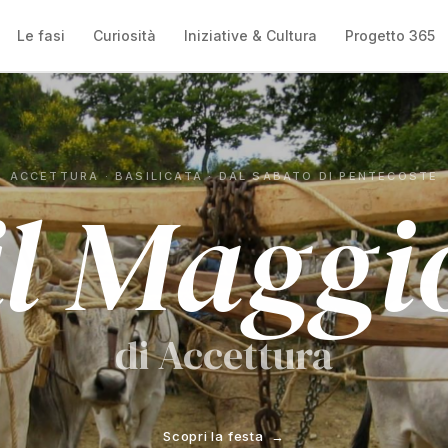
Le fasi
Curiosità
Iniziative & Cultura
Progetto 365
ACCETTURA · BASILICATA · DAL SABATO DI PENTECOSTE
il Maggi
di Accettura
Scopri la festa →