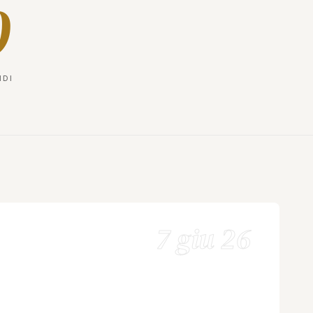
0
NDI
7 giu 26