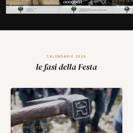
FOTO 3
FOTO 16
OOOOOOH
L parecchj
OOOOOOOOOH
Protagoni
CALENDARIO 2026
le fasi della Festa
12 APR · 2026